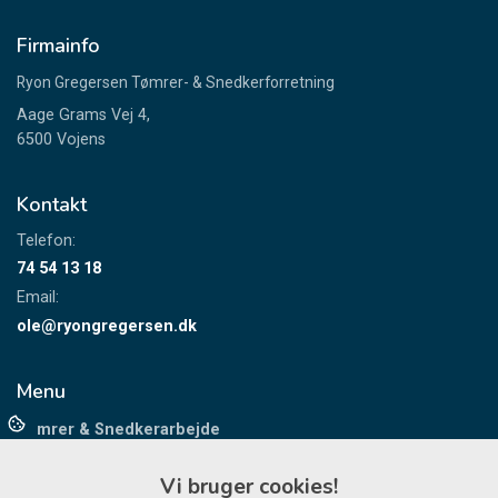
Firmainfo
Ryon Gregersen Tømrer- & Snedkerforretning
Aage Grams Vej 4,
6500 Vojens
Kontakt
Telefon:
74 54 13 18
Email:
ole@ryongregersen.dk
Menu
Tømrer & Snedkerarbejde
Maskinsnedkeri
Vi bruger cookies!
Energioptimering af bygninger