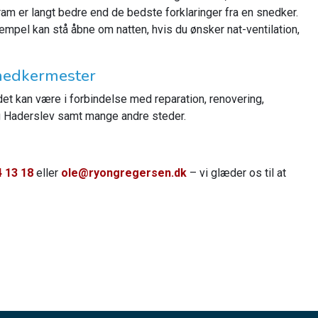
gram er langt bedre end de bedste forklaringer fra en snedker.
sempel kan stå åbne om natten, hvis du ønsker nat-ventilation,
 snedkermester
det kan være i forbindelse med reparation, renovering,
og Haderslev samt mange andre steder.
4 13 18
eller
ole@ryongregersen.dk
– vi glæder os til at