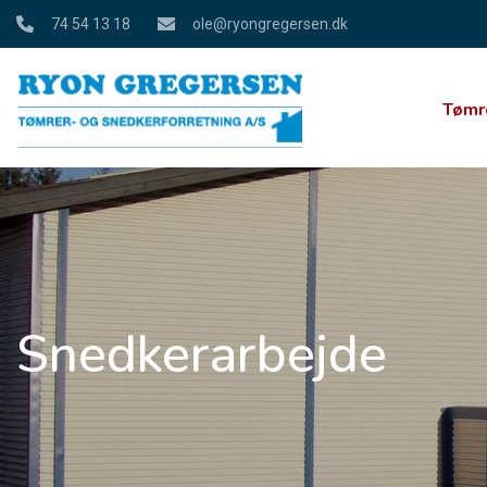
Gå
74 54 13 18
ole@ryongregersen.dk
til
hovedindhold
Tømr
Snedkerarbejde